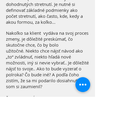
dohodnutých stretnutí. Je nutné si
definovať základné podmienky ako
počet stretnutí, ako často, kde, kedy a
akou formou, za koľko...
Nakoľko sa klient vydáva na svoj proces
zmeny, je dôležité preskúmať, čo
skutočne chce, čo by bolo
užitočné. Niekto chce nájsť návod ako
„to“ zvládnuť, niekto hľadá nové
možnosti, iný si nevie vybrať.. Je dôležité
nájsť to svoje.. Ako to bude vyzerať o
polroka? Čo bude iné? A podľa čoho
zistím, že sa mi podarilo dosiahnuť, čo
som si zaumienil?
Štandardná dĺžka koučovacieho sedenia
je 60 minút. Ideálne je nechávať medzi
jednotlivými stretnutiami odstup
niekoľko týždňov, ideálne tri alebo
štyri. Koučovacie sedenia môžu byť
emocionálne a fyzicky náročné.