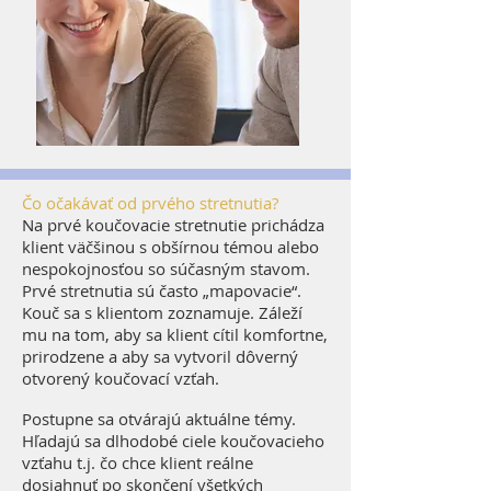
Čo očakávať od prvého stretnutia?
Na prvé koučovacie stretnutie prichádza
klient väčšinou s obšírnou témou alebo
nespokojnosťou so súčasným stavom.
Prvé stretnutia sú často „mapovacie“.
Kouč sa s klientom zoznamuje. Záleží
mu na tom, aby sa klient cítil komfortne,
prirodzene a aby sa vytvoril dôverný
otvorený koučovací vzťah.
Postupne sa otvárajú aktuálne témy.
Hľadajú sa dlhodobé ciele koučovacieho
vzťahu t.j. čo chce klient reálne
dosiahnuť po skončení všetkých