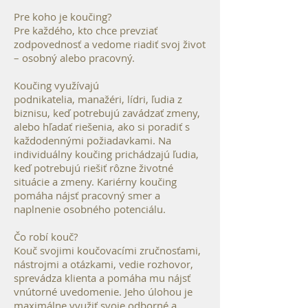
Pre koho je koučing?
Pre každého, kto chce prevziať
zodpovednosť a vedome riadiť svoj život
– osobný alebo pracovný.
Koučing využívajú
podnikatelia, manažéri, lídri, ľudia z
biznisu, keď potrebujú zavádzať zmeny,
alebo hľadať riešenia, ako si poradiť s
každodennými požiadavkami.
Na
individuálny koučing prichádzajú ľudia,
keď potrebujú riešiť rôzne životné
situácie a zmeny.
Kariérny koučing
pomáha nájsť pracovný smer a
naplnenie osobného potenciálu.
Čo robí kouč?
Kouč svojimi koučovacími zručnosťami,
nástrojmi a otázkami, vedie rozhovor,
sprevádza klienta a pomáha mu nájsť
vnútorné uvedomenie. Jeho úlohou je
maximálne využiť svoje odborné a