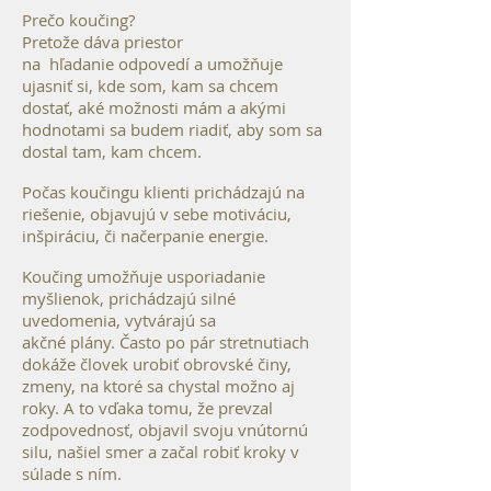
Prečo koučing?
Pretože dáva priestor
na hľadanie odpovedí a umožňuje
ujasniť si, kde som, kam sa chcem
dostať, aké možnosti mám a akými
hodnotami sa budem riadiť, aby som sa
dostal tam, kam chcem.
Počas koučingu klienti prichádzajú na
riešenie, objavujú v sebe motiváciu,
inšpiráciu, či načerpanie energie.
Koučing umožňuje usporiadanie
myšlienok, prichádzajú silné
uvedomenia, vytvárajú sa
akčné plány. Často po pár stretnutiach
dokáže človek urobiť obrovské činy,
zmeny, na ktoré sa chystal možno aj
roky. A to vďaka tomu, že prevzal
zodpovednosť, objavil svoju vnútornú
silu, našiel smer a začal robiť kroky v
súlade s ním.