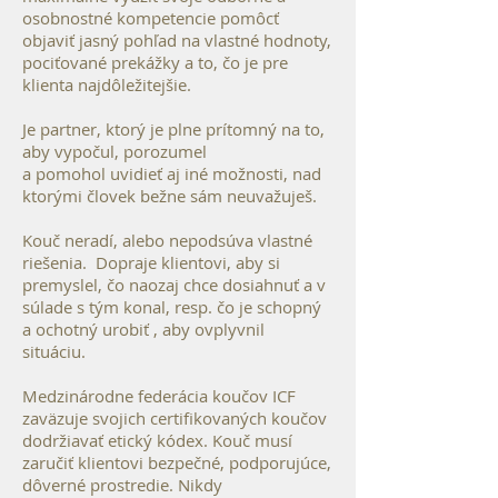
osobnostné kompetencie pomôcť
objaviť jasný pohľad na vlastné hodnoty,
pociťované prekážky a to, čo je pre
klienta najdôležitejšie.
Je partner, ktorý je plne prítomný na to,
aby vypočul, porozumel
a pomohol uvidieť aj iné možnosti, nad
ktorými človek bežne sám neuvažuješ.
Kouč
neradí, alebo nepodsúva vlastné
riešenia. Dopraje klientovi, aby si
premyslel, čo naozaj chce dosiahnuť a v
súlade s tým konal, resp. čo je schopný
a ochotný urobiť , aby ovplyvnil
situáciu.
Medzinárodne federácia koučov ICF
zaväzuje svojich certifikovaných koučov
dodržiavať etický kódex. Kouč musí
zaručiť klientovi bezpečné, podporujúce,
dôverné prostredie. Nikdy